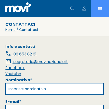
person
CONTATTACI
Home
/ Contattaci
Info e contatti
call
06 653 82 61
mail
segreteria@movinazionale.it
Facebook
Youtube
Nominativo*
E-mail*