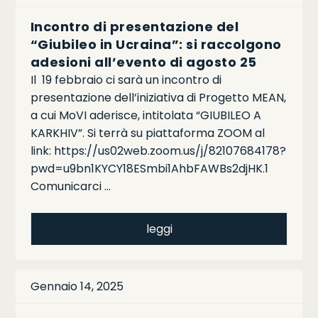
Incontro di presentazione del
“Giubileo in Ucraina”: si raccolgono
adesioni all’evento di agosto 25
Il 19 febbraio ci sarà un incontro di
presentazione dell’iniziativa di Progetto MEAN,
a cui MoVI aderisce, intitolata “GIUBILEO A
KARKHIV”. Si terrà su piattaforma ZOOM al
link: https://us02web.zoom.us/j/82107684178?
pwd=u9bn1KYCY18ESmbi1AhbFAWBs2djHK.1
Comunicarci …
leggi
Gennaio 14, 2025