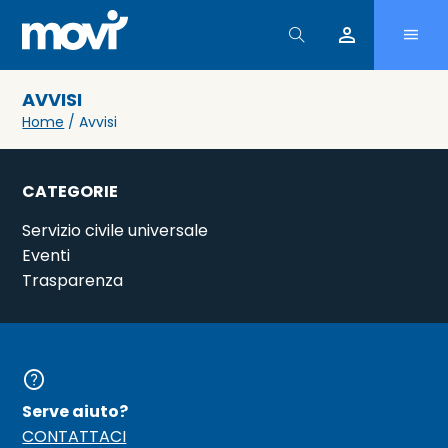
person
AVVISI
Home
/ Avvisi
CATEGORIE
Servizio civile universale
Eventi
Trasparenza
help
Serve aiuto?
CONTATTACI