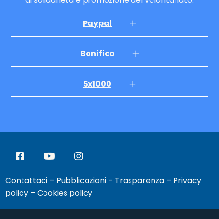
di solidarietà e promozione del volontariato.
Paypal
Bonifico
5x1000
Contattaci
–
Pubblicazioni
–
Trasparenza
–
Privacy
policy
–
Cookies policy