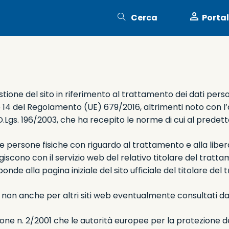
person
Cerca
Portal
tione del sito in riferimento al trattamento dei dati person
13 e 14 del Regolamento (UE) 679/2016, altrimenti noto co
l D.Lgs. 196/2003, che ha recepito le norme di cui al prede
 persone fisiche con riguardo al trattamento e alla libera 
cono con il servizio web del relativo titolare del tratta
ponde alla pagina iniziale del sito ufficiale del titolare del
e e non anche per altri siti web eventualmente consultati dal
ne n. 2/2001 che le autorità europee per la protezione dei 