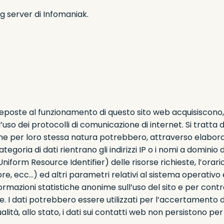
ng server di Infomaniak.
reposte al funzionamento di questo sito web acquisiscono, 
ll’uso dei protocolli di comunicazione di internet. Si tratt
che per loro stessa natura potrebbero, attraverso elaboraz
tegoria di dati rientrano gli indirizzi IP o i nomi a dominio 
(Uniform Resource Identifier) delle risorse richieste, l’orario
ore, ecc…) ed altri parametri relativi al sistema operativo
informazioni statistiche anonime sull’uso del sito e per co
 dati potrebbero essere utilizzati per l’accertamento di r
lità, allo stato, i dati sui contatti web non persistono per 