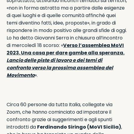
soprattutto, attivando incontri tematici sui territori,
«non in forma astratta ma a partire dalle esigenze
di quei luoghi e di quelle comunità affinché quei
temi diventino fatti, idee, proposte», in grado di
rispondere in modo positivo alle grandi sfide di oggi.
Lo ha detto Giovanni Serra in chiusura all’incontro
di mercoledì 18 scorso: «
Verso l’assemblea MoVI
2023. Una casa per dare gambe alla speranza.
Lancio delle piste di lavoro e dei temi di
confronto verso la prossima assemblea del
Movimento
».
Circa 60 persone da tutta Italia, collegate via
Zoom, che hanno cominciato ad impostare il
confronto grazie ai suggerimenti e agli spunti
introdotti da
Ferdinando Siringo (MoVI Sicilia)
,