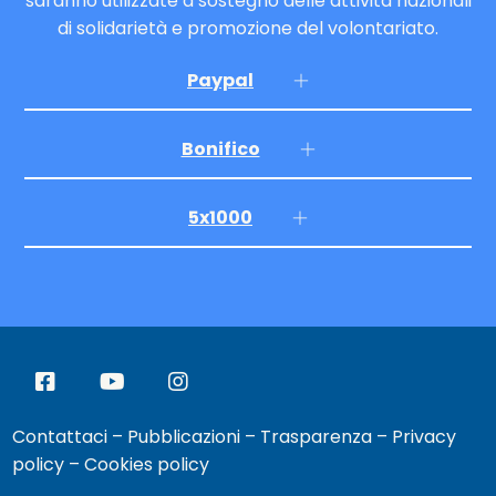
saranno utilizzate a sostegno delle attività nazionali
di solidarietà e promozione del volontariato.
Paypal
Bonifico
5x1000
Contattaci
–
Pubblicazioni
–
Trasparenza
–
Privacy
policy
–
Cookies policy